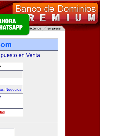
com
 puesto en Venta
M
ias
,
Negocios
!
tas