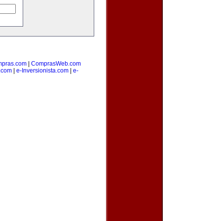
pras.com
|
ComprasWeb.com
.com
|
e-Inversionista.com
|
e-