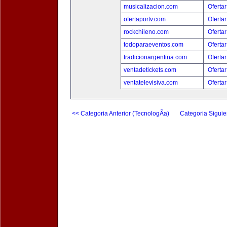
musicalizacion.com
Ofertar
ofertaportv.com
Ofertar
rockchileno.com
Ofertar
todoparaeventos.com
Ofertar
tradicionargentina.com
Ofertar
ventadetickets.com
Ofertar
ventatelevisiva.com
Ofertar
<< Categoria Anterior (TecnologÃ­a)
Categoria Siguie