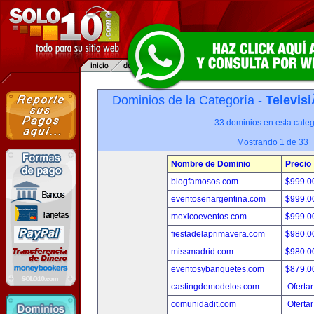
Dominios de la Categoría -
Televis
33 dominios en esta categ
Mostrando 1 de 33
Nombre de Dominio
Precio
blogfamosos.com
$999.
eventosenargentina.com
$999.
mexicoeventos.com
$999.
fiestadelaprimavera.com
$980.
missmadrid.com
$980.
eventosybanquetes.com
$879.
castingdemodelos.com
Ofertar
comunidadit.com
Ofertar