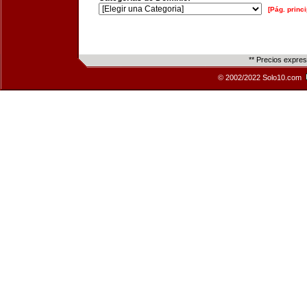
[Pág. princi
** Precios expre
© 2002/2022 Solo10.com