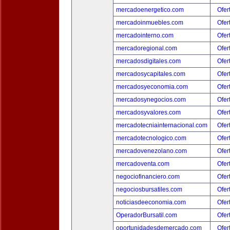
mercadoenergetico.com
Ofer
mercadoinmuebles.com
Ofer
mercadointerno.com
Ofer
mercadoregional.com
Ofer
mercadosdigitales.com
Ofer
mercadosycapitales.com
Ofer
mercadosyeconomia.com
Ofer
mercadosynegocios.com
Ofer
mercadosyvalores.com
Ofer
mercadotecniainternacional.com
Ofer
mercadotecnologico.com
Ofer
mercadovenezolano.com
Ofer
mercadoventa.com
Ofer
negociofinanciero.com
Ofer
negociosbursatiles.com
Ofer
noticiasdeeconomia.com
Ofer
OperadorBursatil.com
Ofer
oportunidadesdemercado.com
Ofer