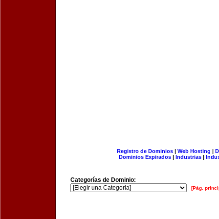
Registro de Dominios
|
Web Hosting
|
D
Dominios Expirados
|
Industrias
|
Indu
Categorías de Dominio:
[Pág. princi