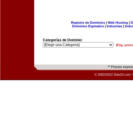
Registro de Dominios
|
Web Hosting
|
D
Dominios Expirados
|
Industrias
|
Indu
Categorías de Dominio:
[Pág. princi
** Precios expre
© 2002/2022 Solo10.com